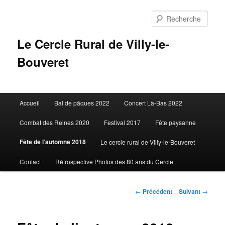
Aller
au
Rech
contenu
principal
Le Cercle Rural de Villy-le-
Bouveret
Menu
Accueil
Bal de pâques 2022
Concert Là-Bas 2022
principal
Combat des Reines 2020
Festival 2017
Fête paysanne
Fête de l’automne 2018
Le cercle rural de Villy-le-Bouveret
Contact
Rétrospective Photos des 80 ans du Cercle
Navigation
←
Précédent
Suivant
→
des
articles