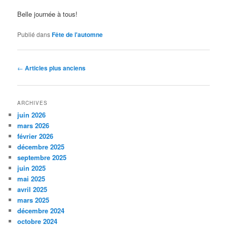
Belle journée à tous!
Publié dans
Fête de l'automne
Navigation
←
Articles plus anciens
des
articles
ARCHIVES
juin 2026
mars 2026
février 2026
décembre 2025
septembre 2025
juin 2025
mai 2025
avril 2025
mars 2025
décembre 2024
octobre 2024