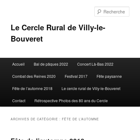
Aller
Aller
au
au
Rech
contenu
contenu
principal
secondaire
Le Cercle Rural de Villy-le-
Bouveret
Menu
Accueil
Bal de pâques 2022
Concert Là-Bas 2022
principal
Combat des Reines 2020
Festival 2017
Fête paysanne
Fête de l’automne 2018
Le cercle rural de Villy-le-Bouveret
Contact
Rétrospective Photos des 80 ans du Cercle
ARCHIVES DE CATÉGORIE :
FÊTE DE L’AUTOMNE