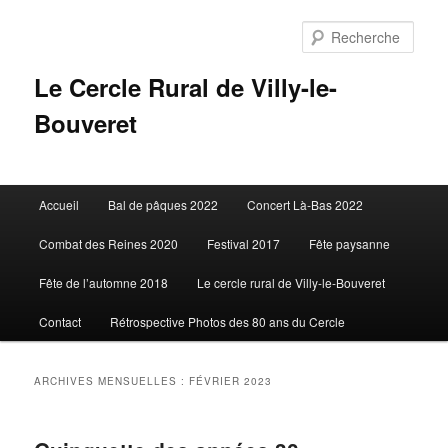
Aller
Aller
au
au
Rech
contenu
contenu
principal
secondaire
Le Cercle Rural de Villy-le-
Bouveret
Menu
Accueil
Bal de pâques 2022
Concert Là-Bas 2022
principal
Combat des Reines 2020
Festival 2017
Fête paysanne
Fête de l’automne 2018
Le cercle rural de Villy-le-Bouveret
Contact
Rétrospective Photos des 80 ans du Cercle
ARCHIVES MENSUELLES :
FÉVRIER 2023