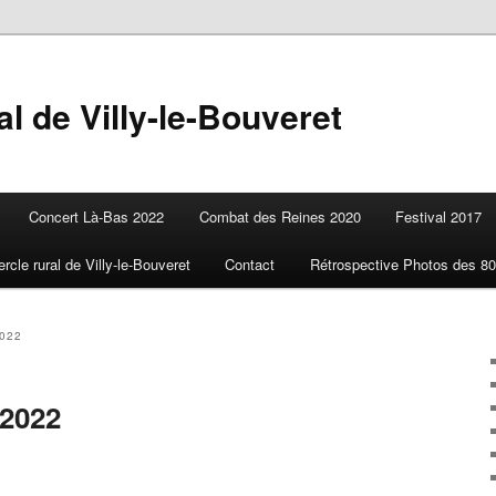
l de Villy-le-Bouveret
Concert Là-Bas 2022
Combat des Reines 2020
Festival 2017
ercle rural de Villy-le-Bouveret
Contact
Rétrospective Photos des 80
022
 2022