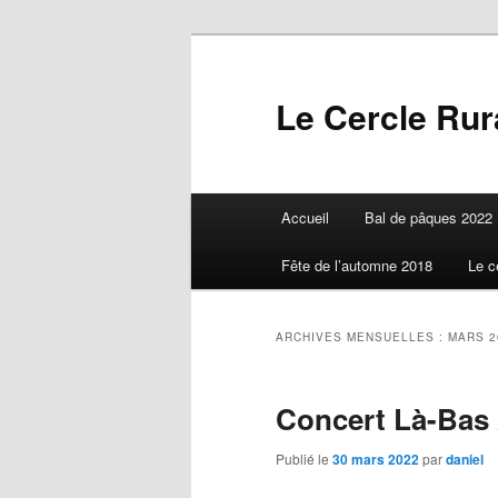
Aller
Aller
au
au
contenu
contenu
Le Cercle Rura
principal
secondaire
Menu
Accueil
Bal de pâques 2022
principal
Fête de l’automne 2018
Le c
ARCHIVES MENSUELLES :
MARS 2
Concert Là-Bas
Publié le
30 mars 2022
par
daniel