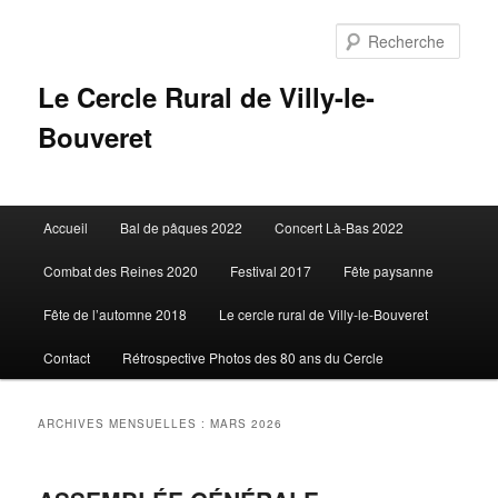
Aller
Aller
au
au
Rech
contenu
contenu
principal
secondaire
Le Cercle Rural de Villy-le-
Bouveret
Menu
Accueil
Bal de pâques 2022
Concert Là-Bas 2022
principal
Combat des Reines 2020
Festival 2017
Fête paysanne
Fête de l’automne 2018
Le cercle rural de Villy-le-Bouveret
Contact
Rétrospective Photos des 80 ans du Cercle
ARCHIVES MENSUELLES :
MARS 2026