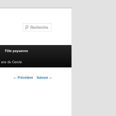
Recherche
Fête paysanne
 ans du Cercle
Navigation
←
Précédent
Suivant
→
des
articles