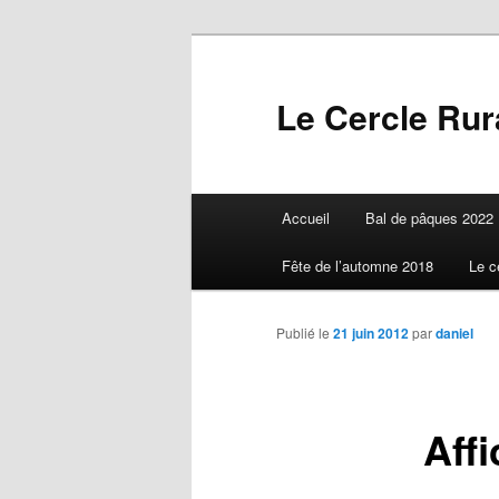
Aller
au
contenu
Le Cercle Rura
principal
Menu
Accueil
Bal de pâques 2022
principal
Fête de l’automne 2018
Le c
Publié le
21 juin 2012
par
daniel
Aff