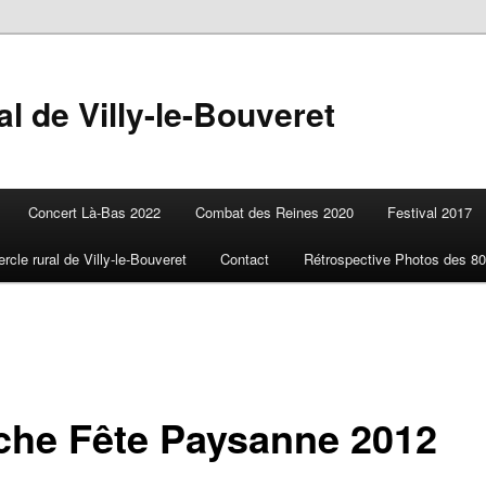
l de Villy-le-Bouveret
Concert Là-Bas 2022
Combat des Reines 2020
Festival 2017
ercle rural de Villy-le-Bouveret
Contact
Rétrospective Photos des 80
iche Fête Paysanne 2012