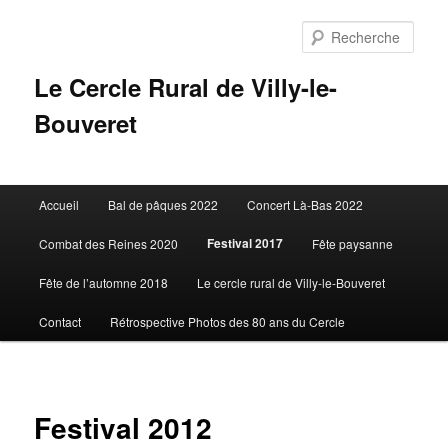
Aller
au
Rech
contenu
principal
Le Cercle Rural de Villy-le-
Bouveret
Menu
Accueil
Bal de pâques 2022
Concert Là-Bas 2022
principal
Festival 2017
Combat des Reines 2020
Fête paysanne
Fête de l’automne 2018
Le cercle rural de Villy-le-Bouveret
Contact
Rétrospective Photos des 80 ans du Cercle
Festival 2012