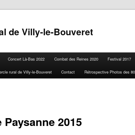
l de Villy-le-Bouveret
Concert Là-Bas 2022
Combat des Reines 2020
Festival 2017
ercle rural de Villy-le-Bouveret
Contact
Rétrospective Photos des 80
e Paysanne 2015