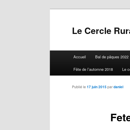
Aller
au
contenu
Le Cercle Rura
principal
Menu
Accueil
Bal de pâques 2022
principal
Fête de l’automne 2018
Le c
Publié le
17 juin 2015
par
daniel
Fet