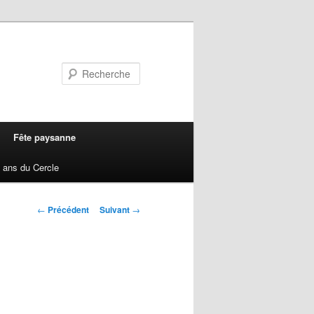
Recherche
Fête paysanne
 ans du Cercle
Navigation
←
Précédent
Suivant
→
des
articles