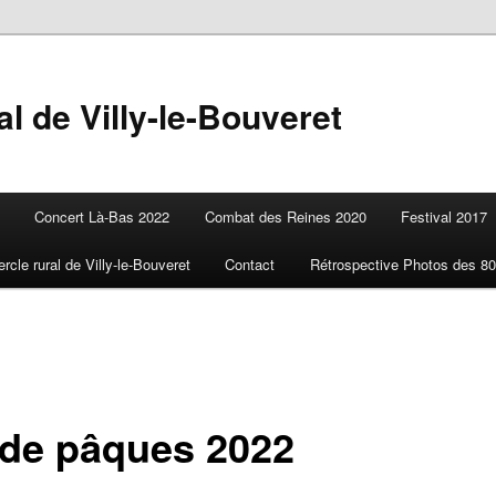
l de Villy-le-Bouveret
Concert Là-Bas 2022
Combat des Reines 2020
Festival 2017
ercle rural de Villy-le-Bouveret
Contact
Rétrospective Photos des 80
 de pâques 2022