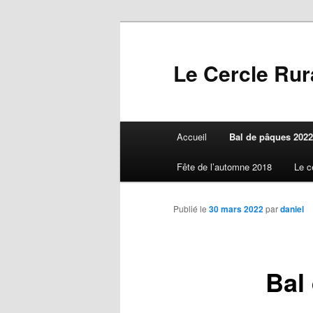
Aller
au
contenu
Le Cercle Rura
principal
Menu
Accueil
Bal de pâques 2022
principal
Fête de l’automne 2018
Le c
Publié le
30 mars 2022
par
daniel
Bal