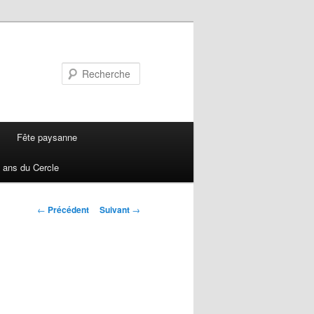
Recherche
Fête paysanne
 ans du Cercle
Navigation
←
Précédent
Suivant
→
des
articles