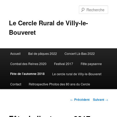
Aller
au
Rech
contenu
principal
Le Cercle Rural de Villy-le-
Bouveret
Menu
Accueil
Bal de pâques 2022
Concert Là-Bas 2022
principal
Combat des Reines 2020
Festival 2017
Fête paysanne
Fête de l’automne 2018
Le cercle rural de Villy-le-Bouveret
Contact
Rétrospective Photos des 80 ans du Cercle
Navigation
←
Précédent
Suivant
→
des
articles