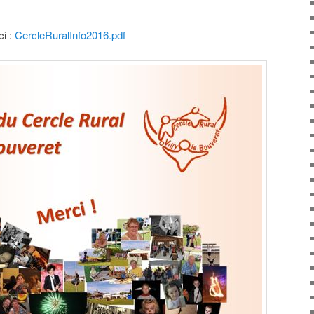
ci :
CercleRuralInfo2016.pdf