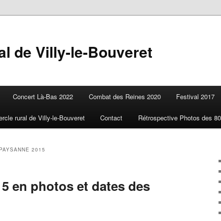
l de Villy-le-Bouveret
Concert Là-Bas 2022
Combat des Reines 2020
Festival 2017
ercle rural de Villy-le-Bouveret
Contact
Rétrospective Photos des 80
PAYSANNE 2015
15 en photos et dates des