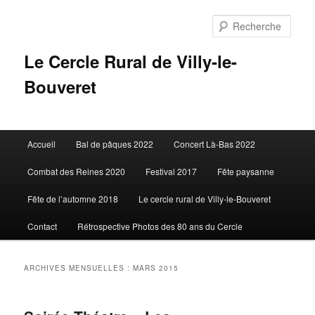
Aller
Aller
au
au
Rech
contenu
contenu
principal
secondaire
Le Cercle Rural de Villy-le-
Bouveret
Menu
Accueil
Bal de pâques 2022
Concert Là-Bas 2022
principal
Combat des Reines 2020
Festival 2017
Fête paysanne
Fête de l’automne 2018
Le cercle rural de Villy-le-Bouveret
Contact
Rétrospective Photos des 80 ans du Cercle
ARCHIVES MENSUELLES :
MARS 2015