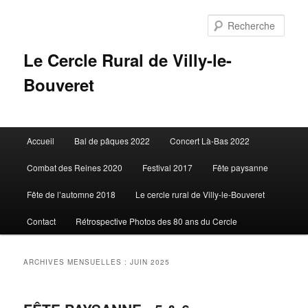
Aller
Aller
au
au
Rech
contenu
contenu
principal
secondaire
Le Cercle Rural de Villy-le-
Bouveret
Menu
Accueil
Bal de pâques 2022
Concert Là-Bas 2022
principal
Combat des Reines 2020
Festival 2017
Fête paysanne
Fête de l’automne 2018
Le cercle rural de Villy-le-Bouveret
Contact
Rétrospective Photos des 80 ans du Cercle
ARCHIVES MENSUELLES :
JUIN 2025