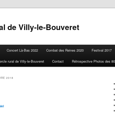
l de Villy-le-Bouveret
Concert Là-Bas 2022
Combat des Reines 2020
Festival 2017
ercle rural de Villy-le-Bouveret
Contact
Rétrospective Photos des 80
RE 2018
iel