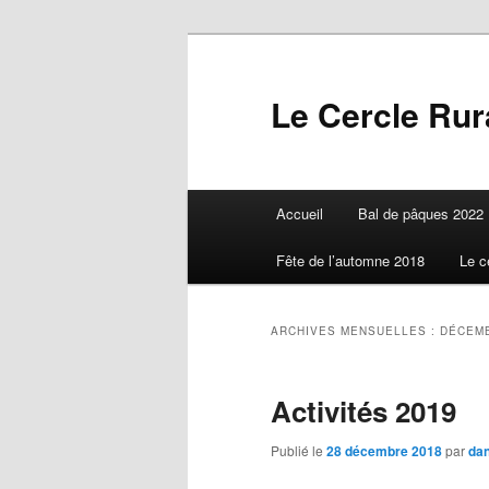
Aller
Aller
au
au
contenu
contenu
Le Cercle Rura
principal
secondaire
Menu
Accueil
Bal de pâques 2022
principal
Fête de l’automne 2018
Le c
ARCHIVES MENSUELLES :
DÉCEMB
Activités 2019
Publié le
28 décembre 2018
par
dan